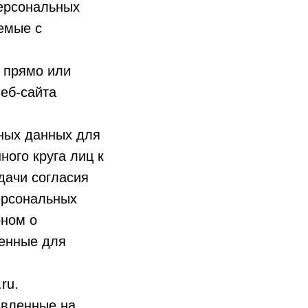
ерсональных
емые с
 прямо или
еб-сайта
ных данных для
ого круга лиц к
дачи согласия
ерсональных
оном о
енные для
ru.
авленные на