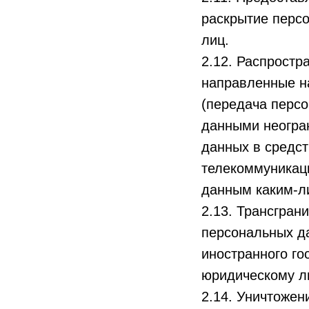
раскрытие перс
лиц.
2.12. Распрост
направленные н
(передача перс
данными неогран
данных в средс
телекоммуникац
данным каким-л
2.13. Трансгра
персональных да
иностранного го
юридическому л
2.14. Уничтожен