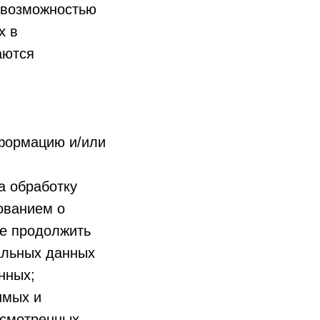
евозможностью
х в
аются
формацию и/или
а обработку
ованием о
е продолжить
альных данных
нных;
имых и
усмотренных