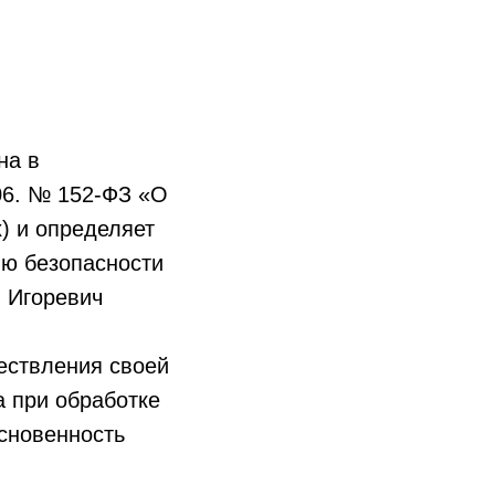
на в
06. № 152-ФЗ «О
) и определяет
ию безопасности
 Игоревич
ествления своей
а при обработке
основенность