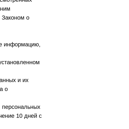
 ним
 Законом о
бе информацию,
 установленном
анных и их
а о
в персональных
чение 10 дней с