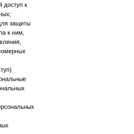
 доступ к
ных;
для защиты
па к ним,
вления,
авомерных
туп)
сональные
ональных
ерсональных
ных