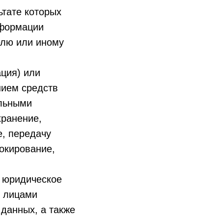
ьтате которых
нформации
елю или иному
ция) или
нием средств
альными
хранение,
е, передачу
локирование,
, юридическое
и лицами
данных, а также