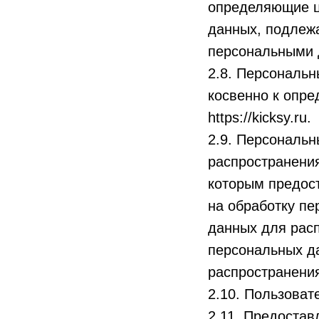
определяющие ц
данных, подлежа
персональными 
2.8. Персональ
косвенно к опр
https://kicksy.ru.
2.9. Персональ
распространения
которым предос
на обработку п
данных для рас
персональных д
распространения
2.10. Пользовате
2.11. Предоста