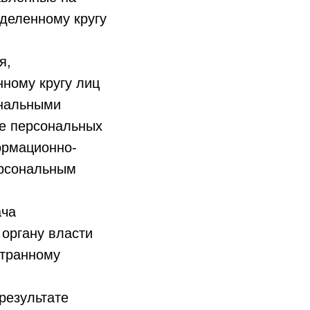
деленному кругу
я,
ному кругу лиц
ональными
ие персональных
ормационно-
ерсональным
ача
 органу власти
странному
результате